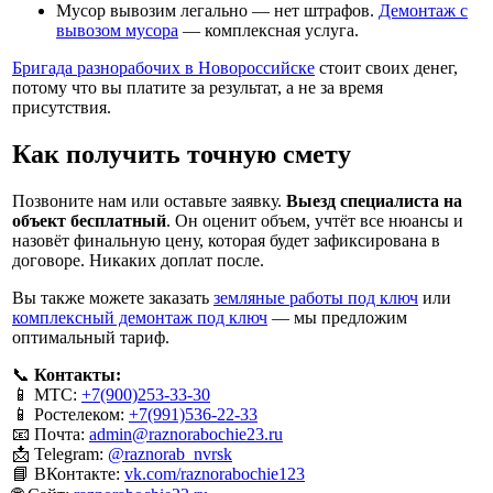
Мусор вывозим легально — нет штрафов.
Демонтаж с
вывозом мусора
— комплексная услуга.
Бригада разнорабочих в Новороссийске
стоит своих денег,
потому что вы платите за результат, а не за время
присутствия.
Как получить точную смету
Позвоните нам или оставьте заявку.
Выезд специалиста на
объект бесплатный
. Он оценит объем, учтёт все нюансы и
назовёт финальную цену, которая будет зафиксирована в
договоре. Никаких доплат после.
Вы также можете заказать
земляные работы под ключ
или
комплексный демонтаж под ключ
— мы предложим
оптимальный тариф.
📞
Контакты:
📱 МТС:
+7(900)253-33-30
📱 Ростелеком:
+7(991)536-22-33
📧 Почта:
admin@raznorabochie23.ru
📩 Telegram:
@raznorab_nvrsk
📘 ВКонтакте:
vk.com/raznorabochie123