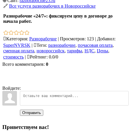
🌐 Сайт:
raznorabochie23.ru
🔗
Все услуги разнорабочих в Новороссийске
Разнорабочие «24/7»: фиксируем цену в договоре до
начала работ.
Категория
:
Разнорабочие
|
Просмотров
:
123
|
Добавил
:
SuperNVRSK
|
Теги
:
разнорабочие
,
почасовая оплата
,
сменная оплата
,
новороссийск
,
тарифы
,
НДС
,
Цены
,
стоимость
|
Рейтинг
:
0.0
/
0
Всего комментариев
:
0
Войдите:
Отправить
Приветствуем вас
!