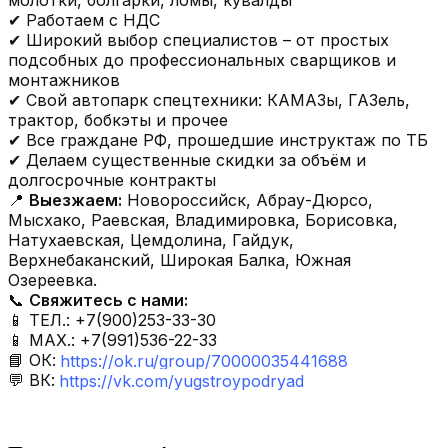
молотки, болгарки, ломы, кувалды
✔ Работаем с НДС
✔ Широкий выбор специалистов – от простых
подсобных до профессиональных сварщиков и
монтажников
✔ Свой автопарк спецтехники: КАМАЗы, ГАЗель,
трактор, бобкэты и прочее
✔ Все граждане РФ, прошедшие инструктаж по ТБ
✔ Делаем существенные скидки за объём и
долгосрочные контракты
📍
Выезжаем:
Новороссийск, Абрау-Дюрсо,
Мысхако, Раевская, Владимировка, Борисовка,
Натухаевская, Цемдолина, Гайдук,
Верхнебаканский, Широкая Балка, Южная
Озереевка.
📞
Свяжитесь с нами:
📱 ТЕЛ.: +7(900)253-33-30
📱 МАХ.: +7(991)536-22-33
📘 ОК:
https://ok.ru/group/70000035441688
💬 ВК:
https://vk.com/yugstroypodryad