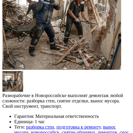
Разнорабочие в Новороссийске выполнят демонтаж любой
сложности: разборка стен, снятие отделки, вынос мусора.
Свой инструмент, транспорт.
Гарантия:
Материальная ответственность
Единица:
1 час
Теги:
разборка стен
,
подготовка к ремонту
,
вынос
мусора
,
новороссийск
,
снятие обшивки
,
демонтаж
,
снос