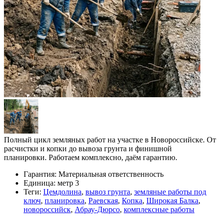
Полный цикл земляных работ на участке в Новороссийске. От
расчистки и копки до вывоза грунта и финишной
планировки. Работаем комплексно, даём гарантию.
Гарантия:
Материальная ответственность
Единица:
метр 3
Теги:
Цемдолина
,
вывоз грунта
,
земляные работы под
ключ
,
планировка
,
Раевская
,
Копка
,
Широкая Балка
,
новороссийск
,
Абрау-Дюрсо
,
комплексные работы