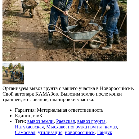
Организуем вывоз грунта с вашего участка в Новороссийске.
Свой автопарк КАМАЗов. Вывозим землю после копки
траншей, котлованов, планировки участка.
Гарантия:
Материальная ответственность
Единица:
м3
Теги:
вывоз земли
,
Раевская
,
вывоз грунта
,
Натухаевская
,
Мысхако
,
погрузка грунта
,
камаз
,
Самосвал
,
утилизация
,
новороссийск
,
Гайдук