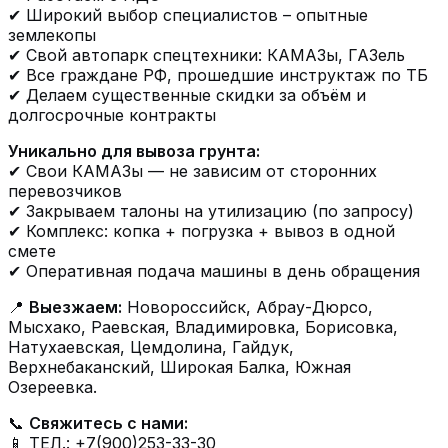
✔ Широкий выбор специалистов – опытные
землекопы
✔ Свой автопарк спецтехники: КАМАЗы, ГАЗель
✔ Все граждане РФ, прошедшие инструктаж по ТБ
✔ Делаем существенные скидки за объём и
долгосрочные контракты
Уникально для вывоза грунта:
✔ Свои КАМАЗы — не зависим от сторонних
перевозчиков
✔ Закрываем талоны на утилизацию (по запросу)
✔ Комплекс: копка + погрузка + вывоз в одной
смете
✔ Оперативная подача машины в день обращения
📍
Выезжаем:
Новороссийск, Абрау-Дюрсо,
Мысхако, Раевская, Владимировка, Борисовка,
Натухаевская, Цемдолина, Гайдук,
Верхнебаканский, Широкая Балка, Южная
Озереевка.
📞
Свяжитесь с нами:
📱 ТЕЛ.: +7(900)253-33-30