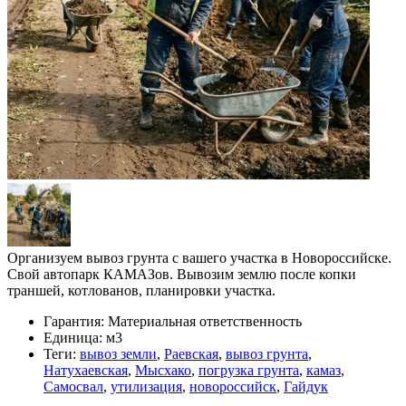
Организуем вывоз грунта с вашего участка в Новороссийске.
Свой автопарк КАМАЗов. Вывозим землю после копки
траншей, котлованов, планировки участка.
Гарантия:
Материальная ответственность
Единица:
м3
Теги:
вывоз земли
,
Раевская
,
вывоз грунта
,
Натухаевская
,
Мысхако
,
погрузка грунта
,
камаз
,
Самосвал
,
утилизация
,
новороссийск
,
Гайдук