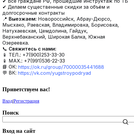
✔ Все граждане РФ, прошедшие инструктаж по ТБ
✔ Делаем существенные скидки за объём и
долгосрочные контракты
📍
Выезжаем:
Новороссийск, Абрау-Дюрсо,
Мысхако, Раевская, Владимировка, Борисовка,
Натухаевская, Цемдолина, Гайдук,
Верхнебаканский, Широкая Балка, Южная
Озереевка.
📞
Свяжитесь с нами:
📱 ТЕЛ.: +7(900)253-33-30
📱 МАХ.: +7(991)536-22-33
📘 ОК:
https://ok.ru/group/70000035441688
💬 ВК:
https://vk.com/yugstroypodryad
Приветствуем вас
!
Вход
|
Регистрация
Поиск
Вход на сайт