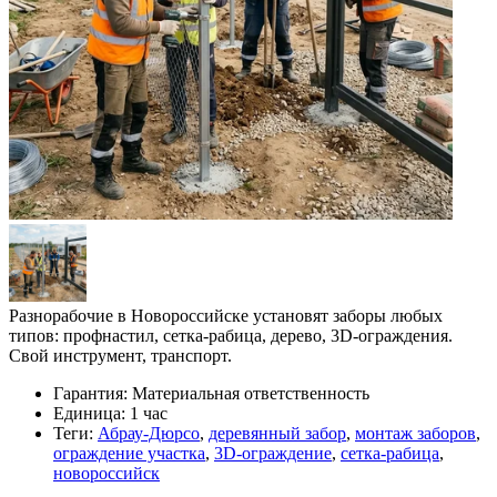
Разнорабочие в Новороссийске установят заборы любых
типов: профнастил, сетка-рабица, дерево, 3D-ограждения.
Свой инструмент, транспорт.
Гарантия:
Материальная ответственность
Единица:
1 час
Теги:
Абрау-Дюрсо
,
деревянный забор
,
монтаж заборов
,
ограждение участка
,
3D-ограждение
,
сетка-рабица
,
новороссийск