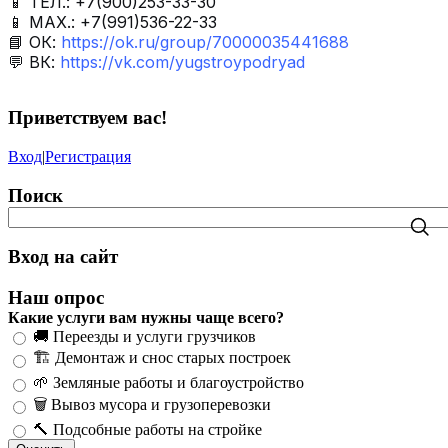
📱 ТЕЛ.: +7(900)253-33-30
📱 МАХ.: +7(991)536-22-33
📘 ОК:
https://ok.ru/group/70000035441688
💬 ВК:
https://vk.com/yugstroypodryad
Приветствуем вас
!
Вход
|
Регистрация
Поиск
Вход на сайт
Наш опрос
Какие услуги вам нужны чаще всего?
🚚 Переезды и услуги грузчиков
🏗️ Демонтаж и снос старых построек
🌱 Земляные работы и благоустройство
🗑️ Вывоз мусора и грузоперевозки
🔨 Подсобные работы на стройке