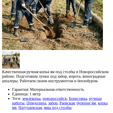
Качественная ручная копка ям под столбы в Новороссийском
районе. Подготовим лунки под забор, ворота, виноградные
шпалеры. Работаем своим инструментом и бензобуром.
Гарантия:
Материальная ответственность
Единица:
1 метр
Теги:
землекопы
,
новороссийск
,
Борисовка
,
ручные
работы
,
Цемдолина
,
забор
,
Раевская
,
бурение ям
,
копка
ям
,
Натухаевская
,
ямы под столбы