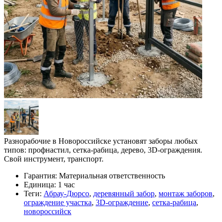
Разнорабочие в Новороссийске установят заборы любых
типов: профнастил, сетка-рабица, дерево, 3D-ограждения.
Свой инструмент, транспорт.
Гарантия:
Материальная ответственность
Единица:
1 час
Теги:
Абрау-Дюрсо
,
деревянный забор
,
монтаж заборов
,
ограждение участка
,
3D-ограждение
,
сетка-рабица
,
новороссийск