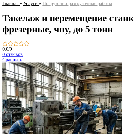
Главная
»
Услуги
»
Погрузочно-разгрузочные работы
Такелаж и перемещение станк
фрезерные, чпу, до 5 тонн
0.0
/
0
0 отзывов
Сравнить