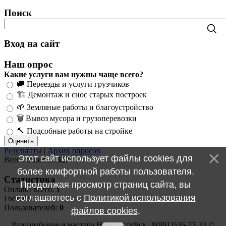
Поиск
Вход на сайт
Наш опрос
Какие услуги вам нужны чаще всего?
🚚 Переезды и услуги грузчиков
🏗️ Демонтаж и снос старых построек
🌱 Земляные работы и благоустройство
🗑️ Вывоз мусора и грузоперевозки
🔨 Подсобные работы на стройке
Результаты
|
Архив опросов
Этот сайт использует файлы cookies для
Всего ответов:
527
более комфортной работы пользователя.
Статистика
Продолжая просмотр страниц сайта, вы
Онлайн всего:
1
соглашаетесь с
Политикой использования
Гостей:
1
Пользователей:
0
файлов cookies
.
Разнорабочие и мастера Новороссийск | 8(991)536-22-33 ©