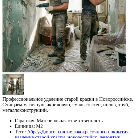
Профессиональное удаление старой краски в Новороссийске.
Счищаем масляную, акриловую, эмаль со стен, полов, труб,
металлоконструкций.
Гарантия:
Материальная ответственность
Единица:
М2
Теги:
Абрау-Дюрсо
,
снятие лакокрасочного покрытия
,
удаление старой краски
,
новороссийск
,
демонтаж