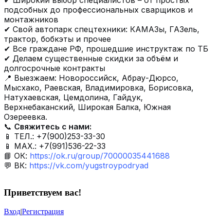
✔ Широкий выбор специалистов – от простых
подсобных до профессиональных сварщиков и
монтажников
✔ Свой автопарк спецтехники: КАМАЗы, ГАЗель,
трактор, бобкэты и прочее
✔ Все граждане РФ, прошедшие инструктаж по ТБ
✔ Делаем существенные скидки за объём и
долгосрочные контракты
📍 Выезжаем: Новороссийск, Абрау-Дюрсо,
Мысхако, Раевская, Владимировка, Борисовка,
Натухаевская, Цемдолина, Гайдук,
Верхнебаканский, Широкая Балка, Южная
Озереевка.
📞
Свяжитесь с нами:
📱 ТЕЛ.: +7(900)253-33-30
📱 МАХ.: +7(991)536-22-33
📘 ОК:
https://ok.ru/group/70000035441688
💬 ВК:
https://vk.com/yugstroypodryad
Приветствуем вас
!
Вход
|
Регистрация