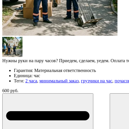
Нужны руки на пару часов? Приедем, сделаем, уедем. Оплата то
Гарантия:
Материальная ответственность
Единица:
час
Теги:
2 часа
,
минимальный заказ
,
грузчики на час
,
почасо
600 руб.