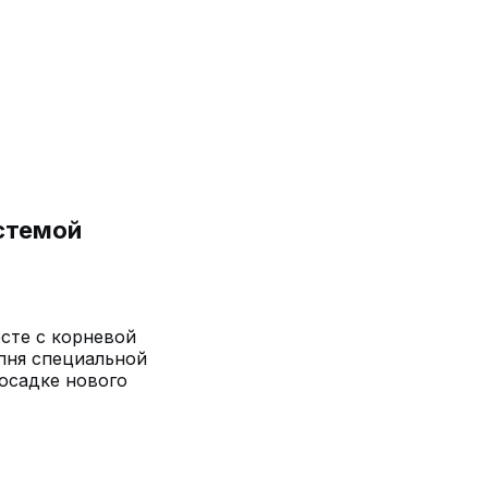
истемой
сте с корневой
пня специальной
посадке нового