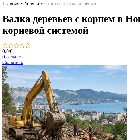
Главная
»
Услуги
»
Спил и обрезка деревьев
Валка деревьев с корнем в Но
корневой системой
0.0
/
0
0 отзывов
Сравнить