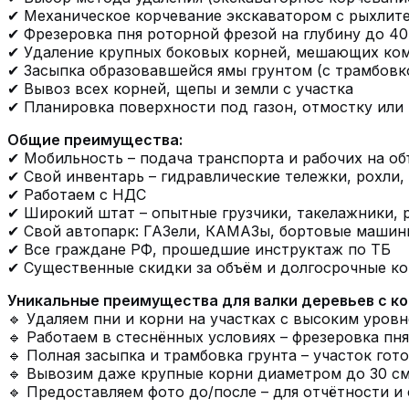
✔ Механическое корчевание экскаватором с рыхлите
✔ Фрезеровка пня роторной фрезой на глубину до 40
✔ Удаление крупных боковых корней, мешающих ко
✔ Засыпка образовавшейся ямы грунтом (с трамбовк
✔ Вывоз всех корней, щепы и земли с участка
✔ Планировка поверхности под газон, отмостку или
Общие преимущества:
✔ Мобильность – подача транспорта и рабочих на об
✔ Свой инвентарь – гидравлические тележки, рохли
✔ Работаем с НДС
✔ Широкий штат – опытные грузчики, такелажники, 
✔ Свой автопарк: ГАЗели, КАМАЗы, бортовые машин
✔ Все граждане РФ, прошедшие инструктаж по ТБ
✔ Существенные скидки за объём и долгосрочные к
Уникальные преимущества для валки деревьев с ко
🔹 Удаляем пни и корни на участках с высоким уров
🔹 Работаем в стеснённых условиях – фрезеровка пн
🔹 Полная засыпка и трамбовка грунта – участок гот
🔹 Вывозим даже крупные корни диаметром до 30 см
🔹 Предоставляем фото до/после – для отчётности и