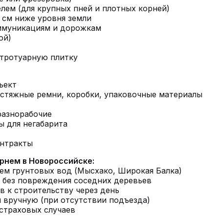
лем (для крупных пней и плотных корней)
 см ниже уровня земли
ммуникациям и дорожкам
ой)
 тротуарную плитку
ъект
, стяжные ремни, коробки, упаковочные материалы
разнорабочие
ы для негабарита
онтракты
рнем в Новороссийске:
нем грунтовых вод (Мысхако, Широкая Балка)
я без повреждения соседних деревьев
ов к строительству через день
 вручную (при отсутствии подъезда)
 страховых случаев