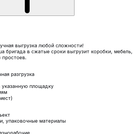
ручная выгрузка любой сложности!
ша бригада в сжатые сроки выгрузит коробки, мебель,
 простоев.
чная разгрузка
а указанную площадку
иям
мест)
ъект
ки, упаковочные материалы
азнорабочие