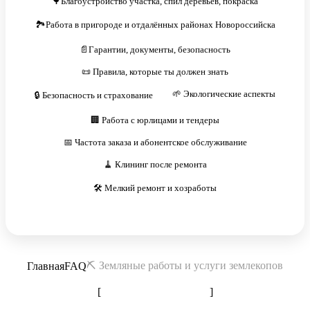
🌳Благоустройство участка, спил деревьев, покраска
🏞️Работа в пригороде и отдалённых районах Новороссийска
📄Гарантии, документы, безопасность
📜 Правила, которые ты должен знать
🌱 Экологические аспекты
🔒 Безопасность и страхование
🏢 Работа с юрлицами и тендеры
📅 Частота заказа и абонентское обслуживание
🧹 Клининг после ремонта
🛠️ Мелкий ремонт и хозработы
⛏️ Земляные работы и услуги землекопов
Главная
FAQ
[
Добавить вопрос
]