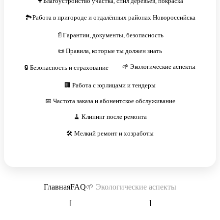
🌳Благоустройство участка, спил деревьев, покраска
🏞️Работа в пригороде и отдалённых районах Новороссийска
📄Гарантии, документы, безопасность
📜 Правила, которые ты должен знать
🌱 Экологические аспекты
🔒 Безопасность и страхование
🏢 Работа с юрлицами и тендеры
📅 Частота заказа и абонентское обслуживание
🧹 Клининг после ремонта
🛠️ Мелкий ремонт и хозработы
Главная
FAQ
🌱 Экологические аспекты
[
Добавить вопрос
]