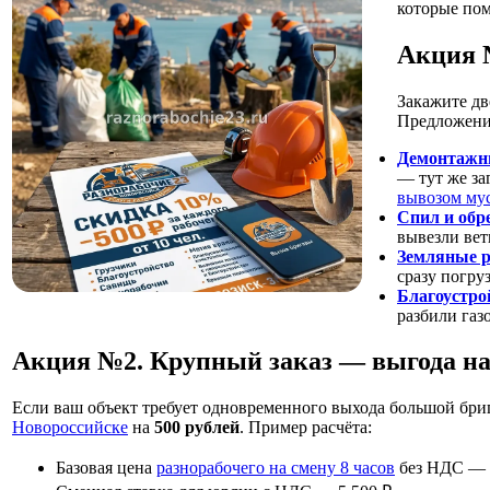
которые пом
Акция 
Закажите дв
Предложение
Демонтажн
— тут же за
вывозом му
Спил и обр
вывезли вет
Земляные 
сразу погру
Благоустро
разбили газ
Акция №2. Крупный заказ — выгода на
Если ваш объект требует одновременного выхода большой бри
Новороссийске
на
500 рублей
. Пример расчёта:
Базовая цена
разнорабочего на смену 8 часов
без НДС — 4