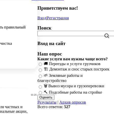
Приветствуем вас
!
Вход
|
Регистрация
ать правильный
Поиск
Вход на сайт
счистка
Наш опрос
Какие услуги вам нужны чаще всего?
🚚 Переезды и услуги грузчиков
🏗️ Демонтаж и снос старых построек
🌱 Земляные работы и
благоустройство
🗑️ Вывоз мусора и грузоперевозки
🔨 Подсобные работы на стройке
11:21
Результаты
|
Архив опросов
ля частных и
Всего ответов:
527
циальные акции,