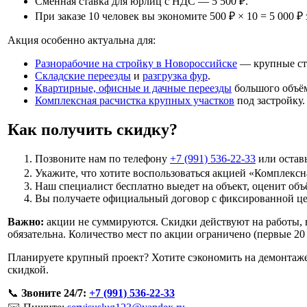
Сменная ставка для юрлиц с НДС — 5 500 ₽.
При заказе 10 человек вы экономите 500 ₽ × 10 = 5 000 ₽ 
Акция особенно актуальна для:
Разнорабочие на стройку в Новороссийске
— крупные стр
Складские переезды
и
разгрузка фур
.
Квартирные, офисные и дачные переезды
большого объём
Комплексная расчистка крупных участков
под застройку.
Как получить скидку?
Позвоните нам по телефону
+7 (991) 536-22-33
или оставь
Укажите, что хотите воспользоваться акцией «Комплексн
Наш специалист бесплатно выедет на объект, оценит объ
Вы получаете официальный договор с фиксированной це
Важно:
акции не суммируются. Скидки действуют на работы, в
обязательна. Количество мест по акции ограничено (первые 20 
Планируете крупный проект? Хотите сэкономить на демонтаже,
скидкой.
📞
Звоните 24/7:
+7 (991) 536-22-33