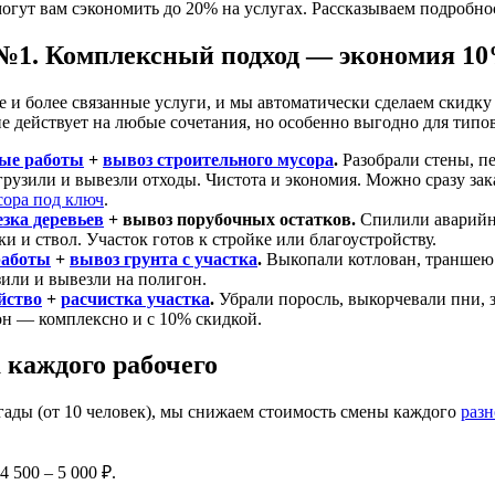
огут вам сэкономить до 20% на услугах. Рассказываем подробно
№1. Комплексный подход — экономия 1
е и более связанные услуги, и мы автоматически сделаем скидку 
 действует на любые сочетания, но особенно выгодно для типов
ые работы
+
вывоз строительного мусора
.
Разобрали стены, п
грузили и вывезли отходы. Чистота и экономия. Можно сразу зак
сора под ключ
.
езка деревьев
+ вывоз порубочных остатков.
Спилили аварийн
ки и ствол. Участок готов к стройке или благоустройству.
работы
+
вывоз грунта с участка
.
Выкопали котлован, транше
зили и вывезли на полигон.
йство
+
расчистка участка
.
Убрали поросль, выкорчевали пни, з
он — комплексно и с 10% скидкой.
 каждого рабочего
гады (от 10 человек), мы снижаем стоимость смены каждого
разн
 500 – 5 000 ₽.