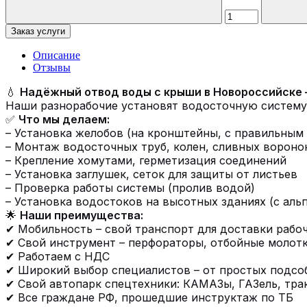
Заказ услуги
Описание
Отзывы
💧
Надёжный отвод воды с крыши в Новороссийске 
Наши разнорабочие установят водосточную систему
✅
Что мы делаем:
– Установка желобов (на кронштейны, с правильным
– Монтаж водосточных труб, колен, сливных вороно
– Крепление хомутами, герметизация соединений
– Установка заглушек, сеток для защиты от листьев
– Проверка работы системы (пролив водой)
– Установка водостоков на высотных зданиях (с ал
🌟
Наши преимущества:
✔ Мобильность – свой транспорт для доставки рабо
✔ Свой инструмент – перфораторы, отбойные молотк
✔ Работаем с НДС
✔ Широкий выбор специалистов – от простых подс
✔ Свой автопарк спецтехники: КАМАЗы, ГАЗель, трак
✔ Все граждане РФ, прошедшие инструктаж по ТБ