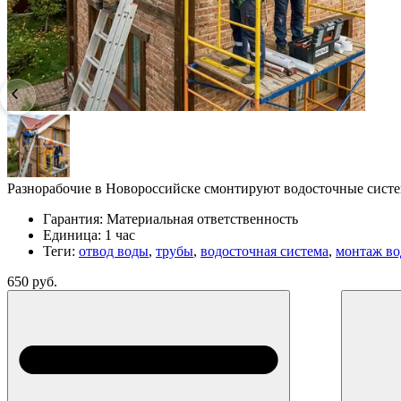
Разнорабочие в Новороссийске смонтируют водосточные системы
Гарантия:
Материальная ответственность
Единица:
1 час
Теги:
отвод воды
,
трубы
,
водосточная система
,
монтаж во
650 руб.