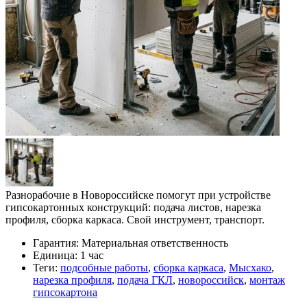
Разнорабочие в Новороссийске помогут при устройстве
гипсокартонных конструкций: подача листов, нарезка
профиля, сборка каркаса. Свой инструмент, транспорт.
Гарантия:
Материальная ответственность
Единица:
1 час
Теги:
подсобные работы
,
сборка каркаса
,
Мысхако
,
нарезка профиля
,
подача ГКЛ
,
новороссийск
,
монтаж
гипсокартона