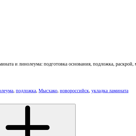
ината и линолеума: подготовка основания, подложка, раскрой,
олеума
,
подложка
,
Мысхако
,
новороссийск
,
укладка ламината