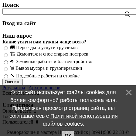
Поиск
Вход на сайт
Наш опрос
Какие услуги вам нужны чаще всего?
🚚 Переезды и услуги грузчиков
🏗️ Демонтаж и снос старых построек
🌱 Земляные работы и благоустройство
🗑️ Вывоз мусора и грузоперевозки
🔨 Подсобные работы на стройке
Результаты
|
Архив опросов
Этот сайт использует файлы cookies для
Всего ответов:
527
более комфортной работы пользователя.
Статистика
Продолжая просмотр страниц сайта, вы
Онлайн всего:
1
соглашаетесь с
Политикой использования
Гостей:
1
Пользователей:
0
файлов cookies
.
Разнорабочие и мастера Новороссийск | 8(991)536-22-33 ©
ОК