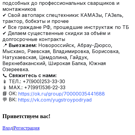
подсобных до профессиональных сварщиков и
монтажников
✔ Свой автопарк спецтехники: КАМАЗы, ГАЗель,
трактор, бобкэты и прочее
✔ Все граждане РФ, прошедшие инструктаж по ТБ
✔ Делаем существенные скидки за объём и
долгосрочные контракты
📍
Выезжаем:
Новороссийск, Абрау-Дюрсо,
Мысхако, Раевская, Владимировка, Борисовка,
Натухаевская, Цемдолина, Гайдук,
Верхнебаканский, Широкая Балка, Южная
Озереевка.
📞
Свяжитесь с нами:
📱 ТЕЛ.: +7(900)253-33-30
📱 МАХ.: +7(991)536-22-33
📘 ОК:
https://ok.ru/group/70000035441688
💬 ВК:
https://vk.com/yugstroypodryad
Приветствуем вас
!
Вход
|
Регистрация