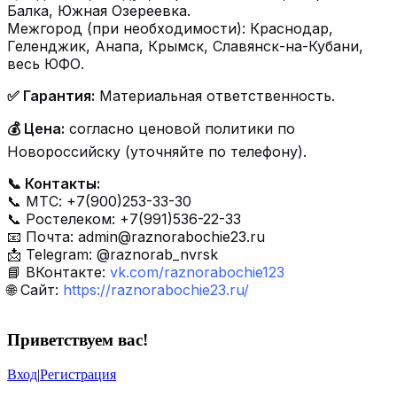
Балка, Южная Озереевка.
Межгород (при необходимости): Краснодар,
Геленджик, Анапа, Крымск, Славянск-на-Кубани,
весь ЮФО.
✅ Гарантия:
Материальная ответственность.
💰 Цена:
согласно ценовой политики по
Новороссийску (уточняйте по телефону).
📞 Контакты:
📞 МТС: +7(900)253-33-30
📞 Ростелеком: +7(991)536-22-33
📧 Почта:
admin@raznorabochie23.ru
📩 Telegram: @raznorab_nvrsk
📘 ВКонтакте:
vk.com/raznorabochie123
🌐 Сайт:
https://raznorabochie23.ru/
Приветствуем вас
!
Вход
|
Регистрация