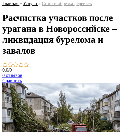
Главная
»
Услуги
»
Спил и обрезка деревьев
Расчистка участков после
урагана в Новороссийске –
ликвидация бурелома и
завалов
0.0
/
0
0 отзывов
Сравнить