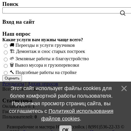
Поиск
Вход на сайт
Наш опрос
Какие услуги вам нужны чаще всего?
🚚 Переезды и услуги грузчиков
🏗️ Демонтаж и снос старых построек
🌱 Земляные работы и благоустройство
🗑️ Вывоз мусора и грузоперевозки
🔨 Подсобные работы на стройке
Результаты
|
Архив опросов
Этот сайт использует файлы cookies для
Всего ответов:
527
более комфортной работы пользователя.
Статистика
Продолжая просмотр страниц сайта, вы
Онлайн всего:
1
соглашаетесь с
Политикой использования
Гостей:
1
Пользователей:
0
файлов cookies
.
Разнорабочие и мастера Новороссийск | 8(991)536-22-33 ©
ОК