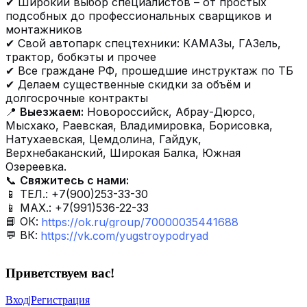
✔ Широкий выбор специалистов – от простых
подсобных до профессиональных сварщиков и
монтажников
✔ Свой автопарк спецтехники: КАМАЗы, ГАЗель,
трактор, бобкэты и прочее
✔ Все граждане РФ, прошедшие инструктаж по ТБ
✔ Делаем существенные скидки за объём и
долгосрочные контракты
📍
Выезжаем:
Новороссийск, Абрау-Дюрсо,
Мысхако, Раевская, Владимировка, Борисовка,
Натухаевская, Цемдолина, Гайдук,
Верхнебаканский, Широкая Балка, Южная
Озереевка.
📞
Свяжитесь с нами:
📱 ТЕЛ.: +7(900)253-33-30
📱 МАХ.: +7(991)536-22-33
📘 ОК:
https://ok.ru/group/70000035441688
💬 ВК:
https://vk.com/yugstroypodryad
Приветствуем вас
!
Вход
|
Регистрация