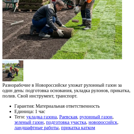
Разнорабочие в Новороссийске уложат рулонный газон за
один день: подготовка основания, укладка рулонов, прикатка,
полив. Свой инструмент, транспорт.
Гарантия:
Материальная ответственность
Единица:
1 час
Теги:
укладка газона
,
Раевская
,
рулонный газон
,
зеленый газон
,
подготовка участка
,
новороссийск
,
ландшафтные работы
,
прикатка катком