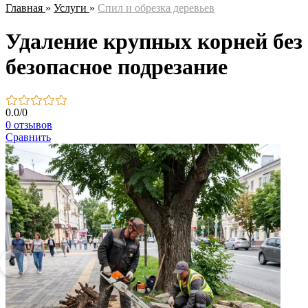
Главная
»
Услуги
»
Спил и обрезка деревьев
Удаление крупных корней без
безопасное подрезание
0.0
/
0
0 отзывов
Сравнить