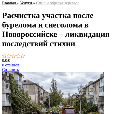
Главная
»
Услуги
»
Спил и обрезка деревьев
Расчистка участка после
бурелома и снеголома в
Новороссийске – ликвидация
последствий стихии
0.0
/
0
0 отзывов
Сравнить