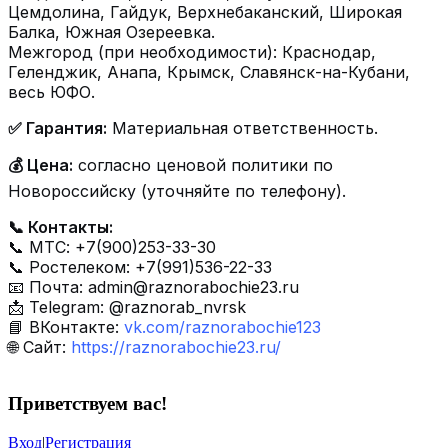
Цемдолина, Гайдук, Верхнебаканский, Широкая
Балка, Южная Озереевка.
Межгород (при необходимости): Краснодар,
Геленджик, Анапа, Крымск, Славянск-на-Кубани,
весь ЮФО.
✅ Гарантия:
Материальная ответственность.
💰 Цена:
согласно ценовой политики по
Новороссийску (уточняйте по телефону).
📞 Контакты:
📞 МТС: +7(900)253-33-30
📞 Ростелеком: +7(991)536-22-33
📧 Почта:
admin@raznorabochie23.ru
📩 Telegram: @raznorab_nvrsk
📘 ВКонтакте:
vk.com/raznorabochie123
🌐 Сайт:
https://raznorabochie23.ru/
Приветствуем вас
!
Вход
|
Регистрация