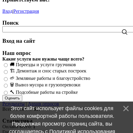
Вход
|
Регистрация
Поиск
Вход на сайт
Наш опрос
Какие услуги вам нужны чаще всего?
🚚 Переезды и услуги грузчиков
🏗️ Демонтаж и снос старых построек
🌱 Земляные работы и благоустройство
🗑️ Вывоз мусора и грузоперевозки
🔨 Подсобные работы на стройке
Результаты
|
Архив опросов
Этот сайт использует файлы cookies для
Всего ответов:
527
более комфортной работы пользователя.
Статистика
Продолжая просмотр страниц сайта, вы
Онлайн всего:
1
соглашаетесь с
Политикой использования
Гостей:
1