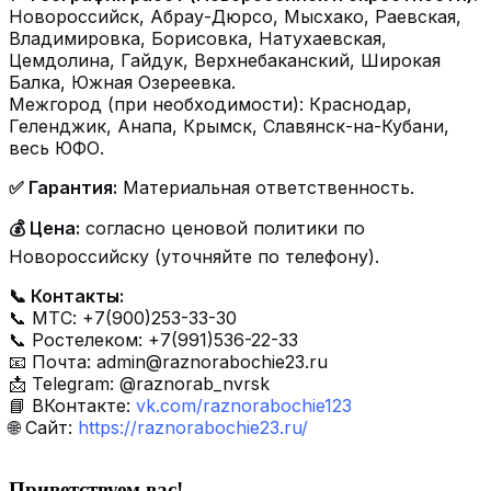
Новороссийск, Абрау-Дюрсо, Мысхако, Раевская,
Владимировка, Борисовка, Натухаевская,
Цемдолина, Гайдук, Верхнебаканский, Широкая
Балка, Южная Озереевка.
Межгород (при необходимости): Краснодар,
Геленджик, Анапа, Крымск, Славянск-на-Кубани,
весь ЮФО.
✅ Гарантия:
Материальная ответственность.
💰 Цена:
согласно ценовой политики по
Новороссийску (уточняйте по телефону).
📞 Контакты:
📞 МТС: +7(900)253-33-30
📞 Ростелеком: +7(991)536-22-33
📧 Почта:
admin@raznorabochie23.ru
📩 Telegram: @raznorab_nvrsk
📘 ВКонтакте:
vk.com/raznorabochie123
🌐 Сайт:
https://raznorabochie23.ru/
Приветствуем вас
!