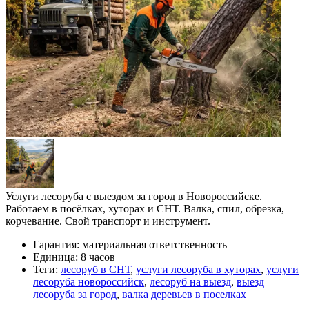
Услуги лесоруба с выездом за город в Новороссийске.
Работаем в посёлках, хуторах и СНТ. Валка, спил, обрезка,
корчевание. Свой транспорт и инструмент.
Гарантия:
материальная ответственность
Единица:
8 часов
Теги:
лесоруб в СНТ
,
услуги лесоруба в хуторах
,
услуги
лесоруба новороссийск
,
лесоруб на выезд
,
выезд
лесоруба за город
,
валка деревьев в поселках