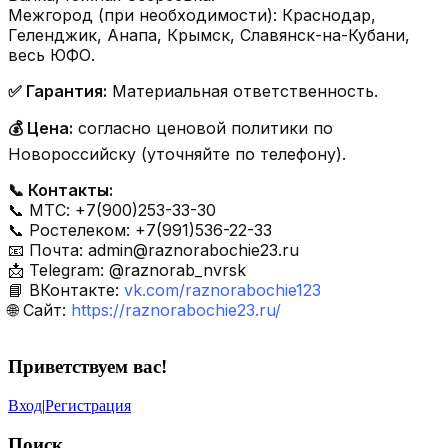
Межгород (при необходимости): Краснодар,
Геленджик, Анапа, Крымск, Славянск-на-Кубани,
весь ЮФО.
✅ Гарантия:
Материальная ответственность.
💰 Цена:
согласно ценовой политики по
Новороссийску (уточняйте по телефону).
📞 Контакты:
📞 МТС: +7(900)253-33-30
📞 Ростелеком: +7(991)536-22-33
📧 Почта:
admin@raznorabochie23.ru
📩 Telegram: @raznorab_nvrsk
📘 ВКонтакте:
vk.com/raznorabochie123
🌐 Сайт:
https://raznorabochie23.ru/
Приветствуем вас
!
Вход
|
Регистрация
Поиск