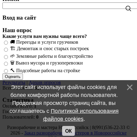
Вход на сайт
Наш опрос
Какие услуги вам нужны чаще всего?
🚚 Переезды и услуги грузчиков
🏗️ Демонтаж и снос старых построек
🌱 Земляные работы и благоустройство
🗑️ Вывоз мусора и грузоперевозки
🔨 Подсобные работы на стройке
Результаты
|
Архив опросов
Этот сайт использует файлы cookies для
Всего ответов:
527
более комфортной работы пользователя.
Статистика
Продолжая просмотр страниц сайта, вы
Онлайн всего:
1
соглашаетесь с
Политикой использования
Гостей:
1
Пользователей:
0
файлов cookies
.
Разнорабочие и мастера Новороссийск | 8(991)536-22-33 ©
ОК
2026 -
Заказ разнорабочих и мастеров в Новороссийске