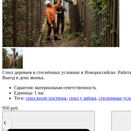
Спил деревьев в стеснённых условиях в Новороссийске. Работ
Выезд в день звонка.
Гарантия:
материальная ответственность
Единица:
1 час
Теги:
спил возле построек
,
спил у забора
,
стесненные усл
950 руб.