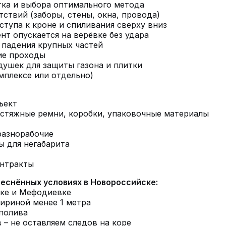
тка и выбора оптимального метода
тствий (заборы, стены, окна, провода)
тупа к кроне и спиливания сверху вниз
т опускается на верёвке без удара
 падения крупных частей
кие проходы
ушек для защиты газона и плитки
мплексе или отдельно)
ъект
, стяжные ремни, коробки, упаковочные материалы
разнорабочие
ы для негабарита
онтракты
еснённых условиях в Новороссийске:
чке и Мефодиевке
ириной менее 1 метра
полива
 – не оставляем следов на коре