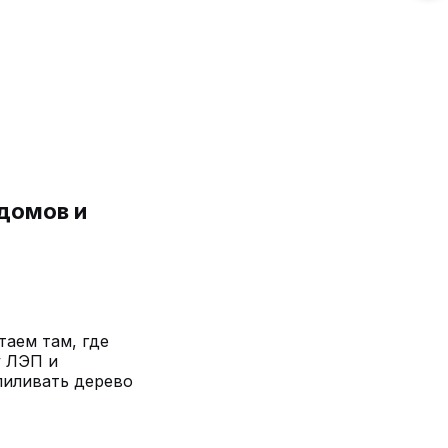
 домов и
таем там, где
у ЛЭП и
пиливать дерево