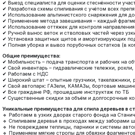
✔ Выезд специалиста для оценки стеснённости учас
✔ Разработка схемы спиливания с учётом всех препя
✔ Использование альпинистского снаряжения для дос
✔ Применение метода завешивания – каждый фрагмен
✔ Использование оттяжек для контроля направления
✔ Ручной вынос веток и стволовых частей через уз
✔ Установка защитных щитов и амортизирующих под
✔ Полная уборка и вывоз порубочных остатков (в ко
Общие преимущества:
✔ Мобильность – подача транспорта и рабочих на об
✔ Свой инвентарь – гидравлические тележки, рохли
✔ Работаем с НДС
✔ Широкий штат – опытные грузчики, такелажники, 
✔ Свой автопарк: ГАЗели, КАМАЗы, бортовые машин
✔ Все граждане РФ, прошедшие инструктаж по ТБ
✔ Существенные скидки за объём и долгосрочные к
Уникальные преимущества для спила деревьев в ст
🔹 Работаем в узких дворах старого фонда на Стани
🔹 Спиливаем деревья в проходах между заборами ш
🔹 Не повреждаем теплицы, парники и системы авто
🔹 Применяем мягкие стропы для обвязки фрагментов