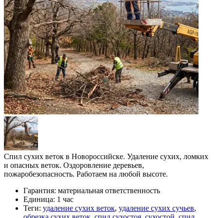
Спил сухих веток в Новороссийске. Удаление сухих, ломких
и опасных веток. Оздоровление деревьев,
пожаробезопасность. Работаем на любой высоте.
Гарантия:
материальная ответственность
Единица:
1 час
Теги:
удаление сухих веток
,
удаление сухих сучьев
,
обрезка сухих веток
,
спил сухостоя
,
сухостой
,
спил