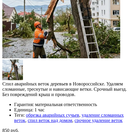
Спил аварийных веток деревьев в Новороссийске. Удаляем
сломанные, треснутые и нависающие ветки. Срочный выезд.
Без повреждений крыш и проводов.
Гарантия:
материальная ответственность
Единица:
1 час
Теги:
обрезка аварийных сучьев
,
удаление сломанных
веток
,
спил веток над домом
,
срочное удаление веток
850 руб.