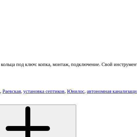
кольца под ключ: копка, монтаж, подключение. Свой инструмент
,
Раевская
,
установка септиков
,
Юнилос
,
автономная канализаци