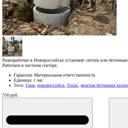
Разнорабочие в Новороссийске установят септик или бетонные 
Работаем в частном секторе.
Гарантия:
Материальная ответственность
Единица:
1 час
Теги:
Танк
,
новороссийск
,
Топас
,
монтаж бетонных колец
550 руб.