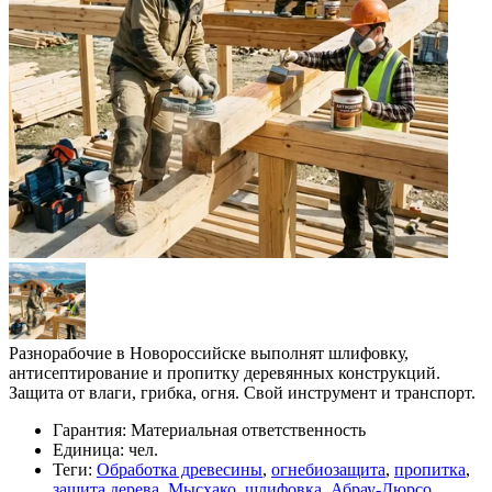
Разнорабочие в Новороссийске выполнят шлифовку,
антисептирование и пропитку деревянных конструкций.
Защита от влаги, грибка, огня. Свой инструмент и транспорт.
Гарантия:
Материальная ответственность
Единица:
чел.
Теги:
Обработка древесины
,
огнебиозащита
,
пропитка
,
защита дерева
,
Мысхако
,
шлифовка
,
Абрау-Дюрсо
,