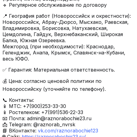
🔹 Регулярное обслуживание по договору
📍 География работ (Новороссийск и окрестности):
Новороссийск, Абрау-Дюрсо, Мысхако, Раевская,
Владимировка, Борисовка, Натухаевская,
Цемдолина, Гайдук, Верхнебаканский, Широкая
Балка, Южная Озереевка.
Межгород (при необходимости): Краснодар,
Геленджик, Анапа, Крымск, Славянск-на-Кубани,
весь ЮФО.
✅ Гарантия: Материальная ответственность.
💰 Цена: согласно ценовой политики по
Новороссийску (уточняйте по телефону).
📞 Контакты:
📱 МТС: +7(900)253-33-30
📱 Ростелеком: +7(991)536-22-33
📧 Почта:
admin@raznorabochie23.ru
📩 Telegram: @raznorab_nvrsk
📘 ВКонтакте:
vk.com/raznorabochie123
🌐 Сайт:
https://raznorabochie23.ru/