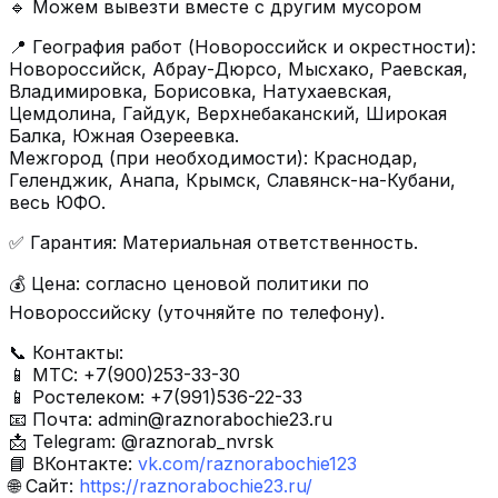
🔹 Можем вывезти вместе с другим мусором
📍 География работ (Новороссийск и окрестности):
Новороссийск, Абрау-Дюрсо, Мысхако, Раевская,
Владимировка, Борисовка, Натухаевская,
Цемдолина, Гайдук, Верхнебаканский, Широкая
Балка, Южная Озереевка.
Межгород (при необходимости): Краснодар,
Геленджик, Анапа, Крымск, Славянск-на-Кубани,
весь ЮФО.
✅ Гарантия: Материальная ответственность.
💰 Цена: согласно ценовой политики по
Новороссийску (уточняйте по телефону).
📞 Контакты:
📱 МТС: +7(900)253-33-30
📱 Ростелеком: +7(991)536-22-33
📧 Почта:
admin@raznorabochie23.ru
📩 Telegram: @raznorab_nvrsk
📘 ВКонтакте:
vk.com/raznorabochie123
🌐 Сайт:
https://raznorabochie23.ru/