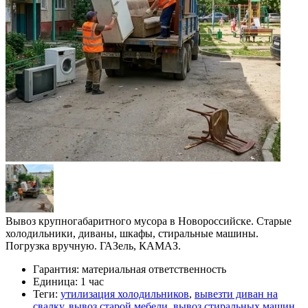
Вывоз крупногабаритного мусора в Новороссийске. Старые
холодильники, диваны, шкафы, стиральные машины.
Погрузка вручную. ГАЗель, КАМАЗ.
Гарантия:
материальная ответственность
Единица:
1 час
Теги:
утилизация холодильников
,
вывезти диван на
свалку
,
вывоз старой мебели
,
вывоз стиральных машин