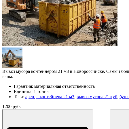
Вывоз мусора контейнером 21 м3 в Новороссийске. Самый больш
ваша.
Гарантия:
материальная ответственность
Единица:
1 тонна
Теги:
аренда контейнера 21 м3
,
вывоз мусора 21 куб
,
бунк
1200 руб.