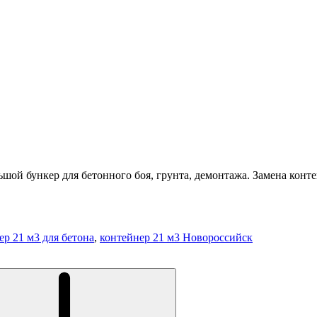
ой бункер для бетонного боя, грунта, демонтажа. Замена конте
ер 21 м3 для бетона
,
контейнер 21 м3 Новороссийск