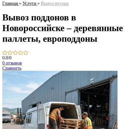
Главная
»
Услуги
»
Вывоз мусора
Вывоз поддонов в
Новороссийске – деревянные
паллеты, европоддоны
0.0
/
0
0 отзывов
Сравнить