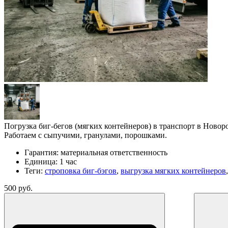
Погрузка биг-бегов (мягких контейнеров) в транспорт в Новор
Работаем с сыпучими, гранулами, порошками.
Гарантия:
материальная ответственность
Единица:
1 час
Теги:
строповка биг-бэгов
,
выгрузка мягких контейнеров
500 руб.