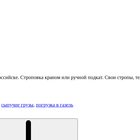
оссийске. Строповка краном или ручной подкат. Свои стропы, т
,
сыпучие грузы
,
погрузка в газель