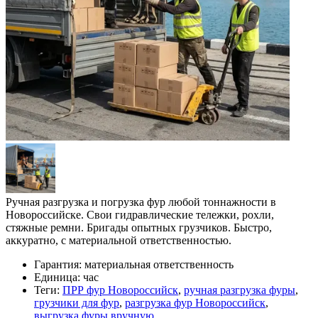
Ручная разгрузка и погрузка фур любой тоннажности в
Новороссийске. Свои гидравлические тележки, рохли,
стяжные ремни. Бригады опытных грузчиков. Быстро,
аккуратно, с материальной ответственностью.
Гарантия:
материальная ответственность
Единица:
час
Теги:
ПРР фур Новороссийск
,
ручная разгрузка фуры
,
грузчики для фур
,
разгрузка фур Новороссийск
,
выгрузка фуры вручную