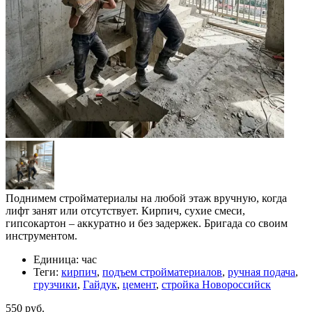
Поднимем стройматериалы на любой этаж вручную, когда
лифт занят или отсутствует. Кирпич, сухие смеси,
гипсокартон – аккуратно и без задержек. Бригада со своим
инструментом.
Единица:
час
Теги:
кирпич
,
подъем стройматериалов
,
ручная подача
,
грузчики
,
Гайдук
,
цемент
,
стройка Новороссийск
550 руб.