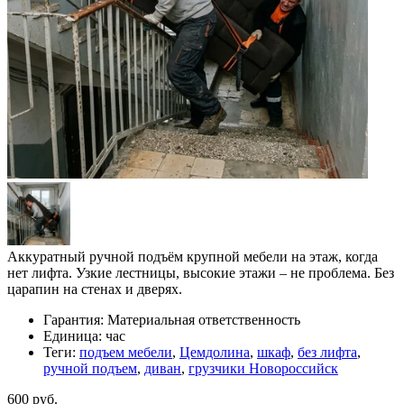
Аккуратный ручной подъём крупной мебели на этаж, когда
нет лифта. Узкие лестницы, высокие этажи – не проблема. Без
царапин на стенах и дверях.
Гарантия:
Материальная ответственность
Единица:
час
Теги:
подъем мебели
,
Цемдолина
,
шкаф
,
без лифта
,
ручной подъем
,
диван
,
грузчики Новороссийск
600 руб.