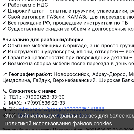
✔ Работаем с НДС
✔ Широкий штат – опытные грузчики, упаковщики, р
✔ Свой автопарк: ГАЗели, КАМАЗы для переездов лю
✔ Все граждане РФ, прошедшие инструктаж по ТБ
✔ Существенные скидки за объём и долгосрочные к
Уникально для разборки/сборки:
✔ Опытные мебельщики в бригаде, а не просто грузч
✔ Инструмент: шуруповёрты, ключи, отвёртки — всё
✔ Гарантия целостности: при повреждении детали –
✔ Возможна сборка мебели после переезда в день о
📍
География работ:
Новороссийск, Абрау-Дюрсо, Мы
Цемдолина, Гайдук, Верхнебаканский, Широкая Балк
📞
Свяжитесь с нами:
📱 ТЕЛ.: +7(900)253-33-30
📱 МАХ.: +7(991)536-22-33
📘 ОК:
https://ok.ru/group/70000035441688
💬 ВК:
https://vk.com/yugstroypodryad
Этот сайт использует файлы cookies для более к
Политикой использования файлов cookies
.
Разнорабочие и мастера Новороссийск | 8(991)536-22-33 © 2026