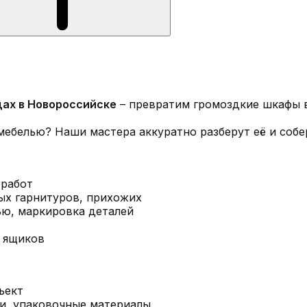
дах в Новороссийске
– превратим громоздкие шкафы 
мебелью? Наши мастера аккуратно разберут её и собе
 работ
ных гарнитуров, прихожих
ью, маркировка деталей
и ящиков
ъект
ки, упаковочные материалы