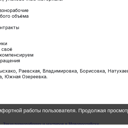
азнорабочие
бого объёма
онтракты
ики
 своё
 компенсируем
бращения
схако, Раевская, Владимировка, Борисовка, Натухае
а, Южная Озереевка.
омфортной работы пользователя. Продолжая просмотр
 -
Заказ разнорабочих и мастеров в Новороссийске