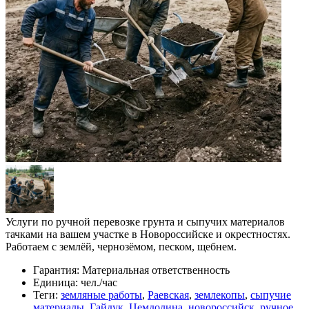
Услуги по ручной перевозке грунта и сыпучих материалов
тачками на вашем участке в Новороссийске и окрестностях.
Работаем с землёй, чернозёмом, песком, щебнем.
Гарантия:
Материальная ответственность
Единица:
чел./час
Теги:
земляные работы
,
Раевская
,
землекопы
,
сыпучие
материалы
,
Гайдук
,
Цемдолина
,
новороссийск
,
ручное