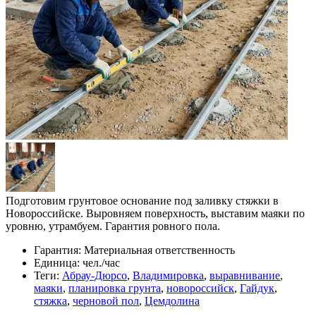
Подготовим грунтовое основание под заливку стяжки в
Новороссийске. Выровняем поверхность, выставим маяки по
уровню, утрамбуем. Гарантия ровного пола.
Гарантия:
Материальная ответственность
Единица:
чел./час
Теги:
Абрау-Дюрсо
,
Владимировка
,
выравнивание
,
маяки
,
планировка грунта
,
новороссийск
,
Гайдук
,
стяжка
,
черновой пол
,
Цемдолина