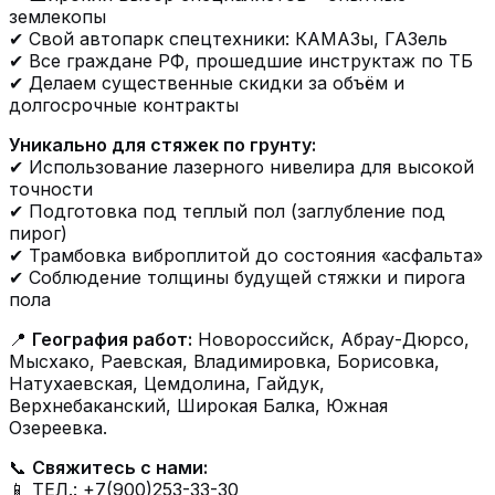
землекопы
✔ Свой автопарк спецтехники: КАМАЗы, ГАЗель
✔ Все граждане РФ, прошедшие инструктаж по ТБ
✔ Делаем существенные скидки за объём и
долгосрочные контракты
Уникально для стяжек по грунту:
✔ Использование лазерного нивелира для высокой
точности
✔ Подготовка под теплый пол (заглубление под
пирог)
✔ Трамбовка виброплитой до состояния «асфальта»
✔ Соблюдение толщины будущей стяжки и пирога
пола
📍
География работ:
Новороссийск, Абрау-Дюрсо,
Мысхако, Раевская, Владимировка, Борисовка,
Натухаевская, Цемдолина, Гайдук,
Верхнебаканский, Широкая Балка, Южная
Озереевка.
📞
Свяжитесь с нами:
📱 ТЕЛ.: +7(900)253-33-30