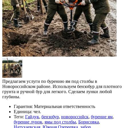
Предлагаем услуги по бурению ям под столбы в
Новороссийском районе. Используем бензобур для плотного
грунта и ручной бур для легкого. Сделаем лунки любой
глубины.
Гарантия:
Материальная ответственность
Единица:
чел.
Теги:
Гайдук
,
бензобур
,
новороссийск
,
бурение ям
,
бурение лунок
,
ямы под столбы
,
Борисовка
,
Натухаевская
,
Южная Озереевка
,
забор