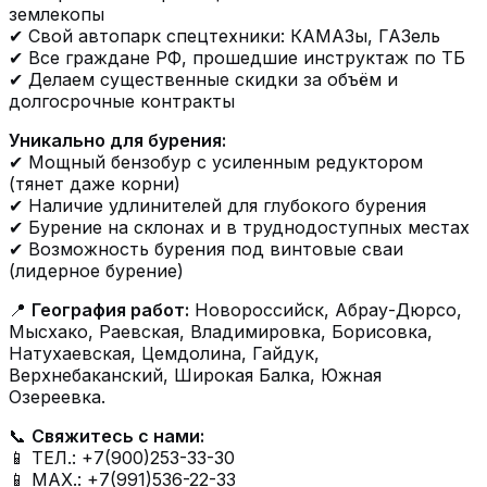
землекопы
✔ Свой автопарк спецтехники: КАМАЗы, ГАЗель
✔ Все граждане РФ, прошедшие инструктаж по ТБ
✔ Делаем существенные скидки за объём и
долгосрочные контракты
Уникально для бурения:
✔ Мощный бензобур с усиленным редуктором
(тянет даже корни)
✔ Наличие удлинителей для глубокого бурения
✔ Бурение на склонах и в труднодоступных местах
✔ Возможность бурения под винтовые сваи
(лидерное бурение)
📍
География работ:
Новороссийск, Абрау-Дюрсо,
Мысхако, Раевская, Владимировка, Борисовка,
Натухаевская, Цемдолина, Гайдук,
Верхнебаканский, Широкая Балка, Южная
Озереевка.
📞
Свяжитесь с нами:
📱 ТЕЛ.: +7(900)253-33-30
📱 МАХ.: +7(991)536-22-33