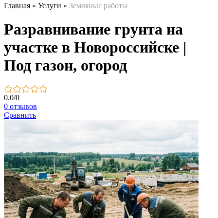
Главная
»
Услуги
»
Земляные работы
Разравнивание грунта на
участке в Новороссийске |
Под газон, огород
0.0
/
0
0 отзывов
Сравнить