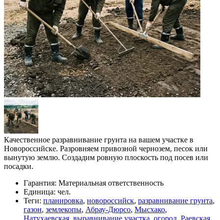
Качественное разравнивание грунта на вашем участке в
Новороссийске. Разровняем привозной чернозем, песок или
вынутую землю. Создадим ровную плоскость под посев или
посадки.
Гарантия:
Материальная ответственность
Единица:
чел.
Теги:
планировка
,
новороссийск
,
разравнивание грунта
,
газон
,
землекопы
,
Абрау-Дюрсо
,
Мысхако
,
Натухаевская
,
выравнивание участка
,
огород
,
Раевская