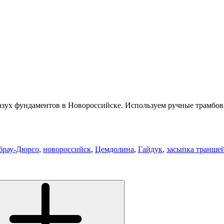
зух фундаментов в Новороссийске. Используем ручные трамбов
брау-Дюрсо
,
новороссийск
,
Цемдолина
,
Гайдук
,
засыпка транше