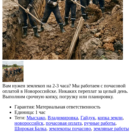
Вам нужен землекоп на 2-3 часа? Мы работаем с почасовой
оплатой в Новороссийске. Никаких переплат за целый день.
Выполним срочную копку, погрузку или планировку.
Гарантия:
Материальная ответственность
Единица:
1 час
Теги:
Мысхако
,
Владимировка
,
Гайдук
,
копка земли
,
новороссийск
,
почасовая оплата
,
ручные работы
,
Широкая Балка
,
землекопы почасово
,
земляные работы