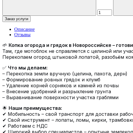
Заказ услуги
Описание
Отзывы
🌱
Копка огорода и грядок в Новороссийске – гото
Там, где мотоблок не справляется с целиной или уч
Перекопаем огород штыковой лопатой, разобьём ком
✅
Что мы делаем:
– Перекопка земли вручную (целина, пахота, дерн)
– Формирование ровных грядок и клумб
– Удаление корней сорняков и камней из почвы
– Внесение удобрений и разрыхление грунта
– Выравнивание поверхности участка граблями
🌟
Наши преимущества:
✔ Мобильность – свой транспорт для доставки рабо
✔ Свой инструмент – лопаты, ломы, кирки, трамбовк
✔ Работаем с НДС
✔ Широкий выбор специалистов – опытные землеко