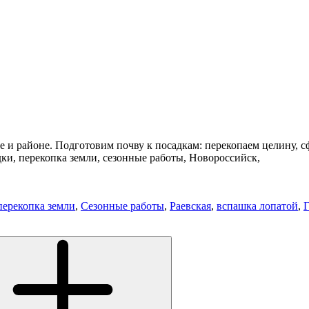
е и районе. Подготовим почву к посадкам: перекопаем целину, 
дки, перекопка земли, сезонные работы, Новороссийск,
перекопка земли
,
Сезонные работы
,
Раевская
,
вспашка лопатой
,
Г