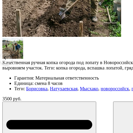
Качественная ручная копка огорода под лопату в Новороссийск
выровняем участок. Теги: копка огорода, вспашка лопатой, гря
Гарантия:
Материальная ответственность
Единица:
смена 8 часов
Теги:
Борисовка
,
Натухаевская
,
Мысхако
,
новороссийск
,
3500 руб.