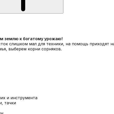
вим землю к богатому урожаю!
асток слишком мал для техники, на помощь приходят н
ья, выберем корни сорняков.
чих и инструмента
и, тачки
пы