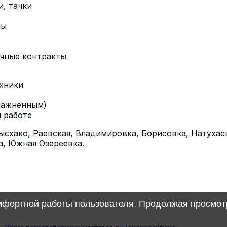
и, тачки
пы
очные контракты
ехники
лажненным)
 работе
схако, Раевская, Владимировка, Борисовка, Натухае
а, Южная Озереевка.
омфортной работы пользователя. Продолжая просмотр