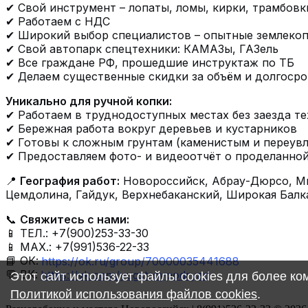
✔ Свой инструмент – лопаты, ломы, кирки, трамбовк
✔ Работаем с НДС
✔ Широкий выбор специалистов – опытные землеко
✔ Свой автопарк спецтехники: КАМАЗы, ГАЗель
✔ Все граждане РФ, прошедшие инструктаж по ТБ
✔ Делаем существенные скидки за объём и долгоср
Уникально для ручной копки:
✔ Работаем в труднодоступных местах без заезда т
✔ Бережная работа вокруг деревьев и кустарников
✔ Готовы к сложным грунтам (каменистым и переув
✔ Предоставляем фото- и видеоотчёт о проделанной
📍
География работ:
Новороссийск, Абрау-Дюрсо, Мы
Цемдолина, Гайдук, Верхнебаканский, Широкая Балк
📞
Свяжитесь с нами:
📱 ТЕЛ.: +7(900)253-33-30
📱 МАХ.: +7(991)536-22-33
📘 ОК:
https://ok.ru/group/70000035441688
💬 ВК:
https://vk.com/yugstroypodryad
Этот сайт использует файлы cookies для более к
Политикой использования файлов cookies
.