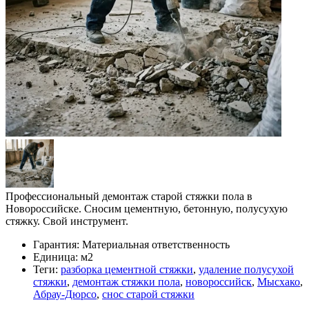
Профессиональный демонтаж старой стяжки пола в
Новороссийске. Сносим цементную, бетонную, полусухую
стяжку. Свой инструмент.
Гарантия:
Материальная ответственность
Единица:
м2
Теги:
разборка цементной стяжки
,
удаление полусухой
стяжки
,
демонтаж стяжки пола
,
новороссийск
,
Мысхако
,
Абрау-Дюрсо
,
снос старой стяжки