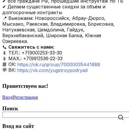
✔ Все граждане РФ, прошедшие инструктаж по ТБ
✔ Делаем существенные скидки за объём и
долгосрочные контракты
📍 Выезжаем: Новороссийск, Абрау-Дюрсо,
Мысхако, Раевская, Владимировка, Борисовка,
Натухаевская, Цемдолина, Гайдук,
Верхнебаканский, Широкая Балка, Южная
Озереевка.
📞
Свяжитесь с нами:
📱 ТЕЛ.: +7(900)253-33-30
📱 МАХ.: +7(991)536-22-33
📘 ОК:
https://ok.ru/group/70000035441688
💬 ВК:
https://vk.com/yugstroypodryad
Приветствуем вас
!
Вход
|
Регистрация
Поиск
Вход на сайт